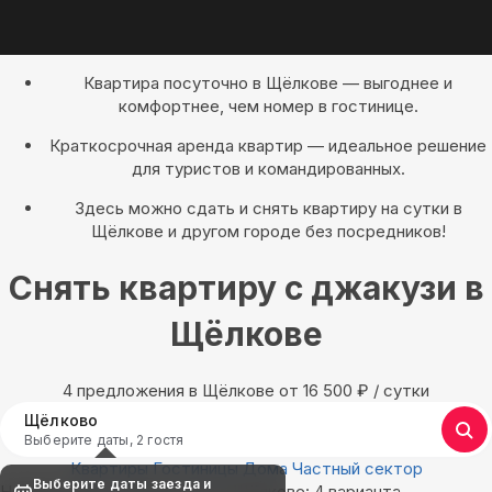
Квартира посуточно в Щёлкове — выгоднее и
комфортнее, чем номер в гостинице.
Краткосрочная аренда квартир — идеальное решение
для туристов и командированных.
Здесь можно сдать и снять квартиру на сутки в
Щёлкове и другом городе без посредников!
Снять квартиру с джакузи в
Щёлкове
4 предложения в Щёлкове oт 16 500
₽
/ сутки
Щёлково
Выберите даты, 2 гостя
Квартиры
Гостиницы
Дома
Частный сектор
Выберите даты заезда и
Найдём, где остановиться в Щёлкове: 4 варианта