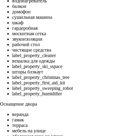
водонагреватель
балкон
домофон
сушильная машина
шкаф
гардеробная
москитная сетка
звукоизоляция
рабочий стол
чистящие средства
label_property_cleaner
вешалка для одежды
label_property_ski_sspace
шторы блэкаут
label_property_christmas_tree
label_property_first_aid_kit
label_property_sweeping_robot
label_property_humidifier
Оснащение двора
веранда
гамак
терраса
мебель на улице