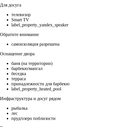
Для досуга
телевизор
Smart TV
label_property_yandex_speaker
Обратите внимание
самоизоляция разрешена
Оснащение двора
баня (на территории)
барбекю/мангал
беседка
терраса
принадлежности для барбекю
label_property_heated_pool
Инфраструктура и досуг рядом
рыбалка
лес
пруд/озеро поблизости