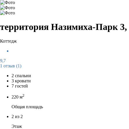
территория Назимиха-Парк 3, 
Коттедж
9,7
1 отзыв
(1)
2 спальни
3 кровати
7 гостей
2
220 м
Общая площадь
2 из 2
Этаж