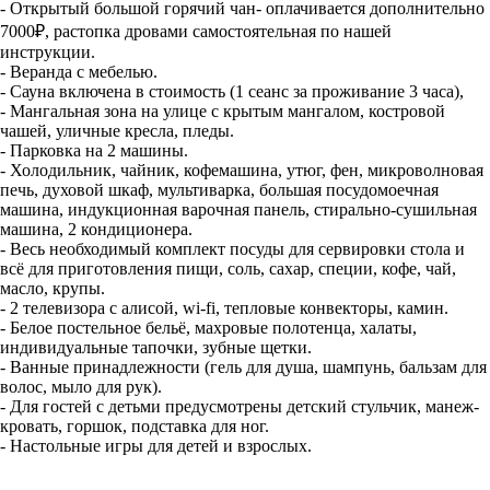
- Открытый большой горячий чан- оплачивается дополнительно
7000₽, растопка дровами самостоятельная по нашей
инструкции.
- Веранда с мебелью.
- Сауна включена в стоимость (1 сеанс за проживание 3 часа),
- Мангальная зона на улице с крытым мангалом, костровой
чашей, уличные кресла, пледы.
- Парковка на 2 машины.
- Холодильник, чайник, кофемашина, утюг, фен, микроволновая
печь, духовой шкаф, мультиварка, большая посудомоечная
машина, индукционная варочная панель, стирально-сушильная
машина, 2 кондиционера.
- Весь необходимый комплект посуды для сервировки стола и
всё для приготовления пищи, соль, сахар, специи, кофе, чай,
масло, крупы.
- 2 телевизора с алисой, wi-fi, тепловые конвекторы, камин.
- Белое постельное бельё, махровые полотенца, халаты,
индивидуальные тапочки, зубные щетки.
- Ванные принадлежности (гель для душа, шампунь, бальзам для
волос, мыло для рук).
- Для гостей с детьми предусмотрены детский стульчик, манеж-
кровать, горшок, подставка для ног.
- Настольные игры для детей и взрослых.