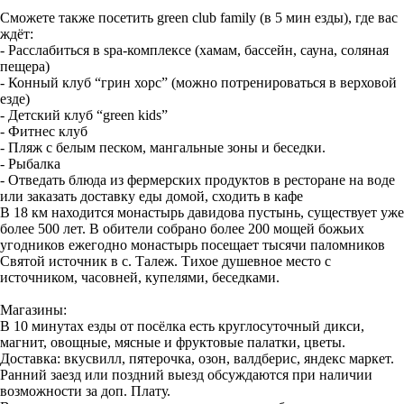
Сможете также посетить green club family (в 5 мин езды), где вас
ждёт:
- Расслабиться в sра-комплексе (хамам, бассейн, сауна, соляная
пещера)
- Конный клуб “грин хорс” (можно потренироваться в верховой
езде)
- Детский клуб “green kids”
- Фитнес клуб
- Пляж с белым песком, мангальные зоны и беседки.
- Рыбалка
- Отведать блюда из фермерских продуктов в ресторане на воде
или заказать доставку еды домой, сходить в кафе
В 18 км находится монастырь давидова пустынь, существует уже
более 500 лет. В обители собрано более 200 мощей божьих
угодников ежегодно монастырь посещает тысячи паломников
Святой источник в с. Талеж. Тихое душевное место с
источником, часовней, купелями, беседками.
Магазины:
В 10 минутах езды от посёлка есть круглосуточный дикси,
магнит, овощные, мясные и фруктовые палатки, цветы.
Доставка: вкусвилл, пятерочка, озон, валдберис, яндекс маркет.
Ранний заезд или поздний выезд обсуждаются при наличии
возможности за доп. Плату.