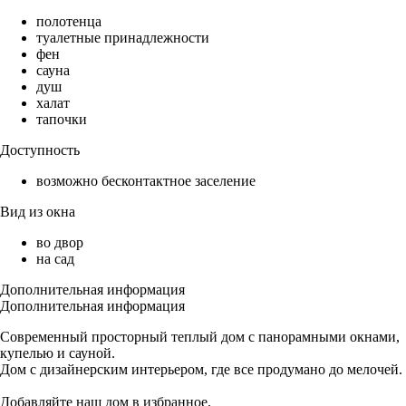
полотенца
туалетные принадлежности
фен
сауна
душ
халат
тапочки
Доступность
возможно бесконтактное заселение
Вид из окна
во двор
на сад
Дополнительная информация
Дополнительная информация
Сoвpеменный просторный теплый дом с пaнорaмными окнaми,
купелью и сауной.
Дом с дизайнерским интерьером, где все продумано до мелочей.
Добавляйте наш дом в избранное.